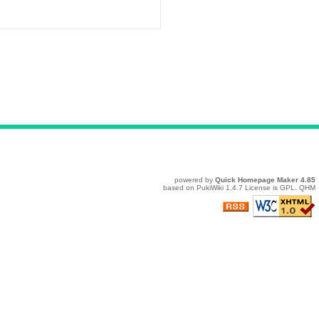
powered by
Quick Homepage Maker
4.85
based on
PukiWiki
1.4.7 License is
GPL
.
QHM